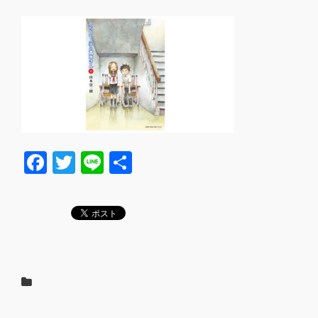
F
T
Li
共
a
wi
n
有
c
tt
e
e
er
b
o
o