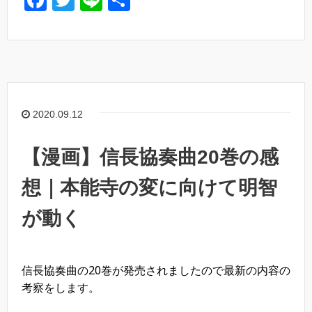
F
T
Li
共
a
wi
n
有
c
tt
e
e
er
b
o
2020.09.12
o
k
【漫画】信長協奏曲20巻の感
想｜本能寺の変に向けて明智
が動く
信長協奏曲の20巻が発売されましたので最新の内容の
考察をします。