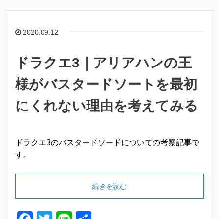
b
o
2020.09.12
o
k
ドラクエ3｜アリアハンの王
様がバスタードソートを最初
にくれない理由を考えてみる
ドラクエ3のバスタードソードについての考察記事で
す。
続きを読む