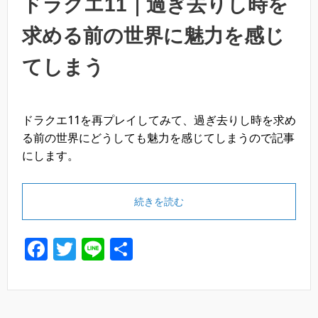
ドラクエ11｜過ぎ去りし時を
求める前の世界に魅力を感じ
てしまう
ドラクエ11を再プレイしてみて、過ぎ去りし時を求め
る前の世界にどうしても魅力を感じてしまうので記事
にします。
続きを読む
F
T
Li
共
a
wi
n
有
c
tt
e
e
er