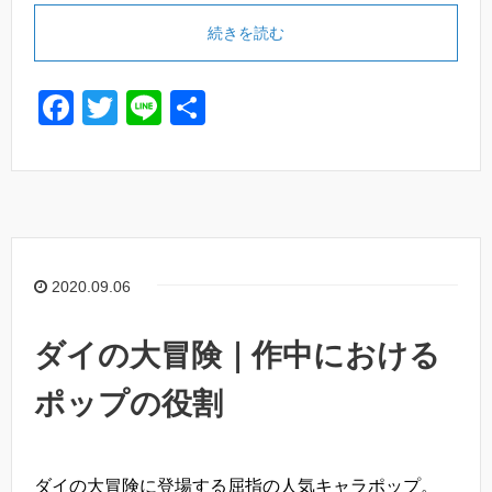
続きを読む
F
T
Li
共
a
wi
n
有
c
tt
e
e
er
b
o
2020.09.06
o
k
ダイの大冒険｜作中における
ポップの役割
ダイの大冒険に登場する屈指の人気キャラポップ。