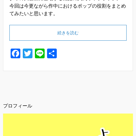
今回は今更ながら作中におけるポップの役割をまとめ
てみたいと思います。
続きを読む
F
T
Li
共
a
wi
n
有
c
tt
e
e
er
b
o
プロフィール
o
k