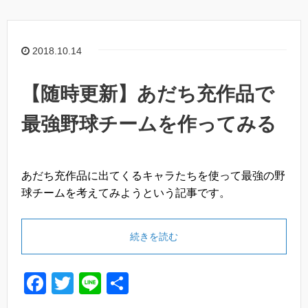
e
er
b
o
2018.10.14
o
k
【随時更新】あだち充作品で
最強野球チームを作ってみる
あだち充作品に出てくるキャラたちを使って最強の野
球チームを考えてみようという記事です。
続きを読む
F
T
Li
共
a
wi
n
有