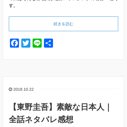
す。
続きを読む
F
T
Li
共
a
wi
n
有
c
tt
e
e
er
b
o
2018.10.22
o
k
【東野圭吾】素敵な日本人｜
全話ネタバレ感想