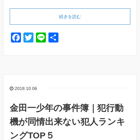
続きを読む
F
T
Li
共
a
wi
n
有
c
tt
e
e
er
b
o
2018.10.06
o
k
金田一少年の事件簿｜犯行動
機が同情出来ない犯人ランキ
ングTOP５