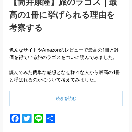
【筒井康隆】旅のラゴス｜最
高の1冊に挙げられる理由を
考察する
色んなサイトやAmazonのレビューで最高の1冊と評
価を得ている旅のラゴスをついに読んでみました。
読んでみた簡単な感想となぜ様々な人から最高の1冊
と呼ばれるのかについて考えてみました。
続きを読む
F
T
Li
共
a
wi
n
有