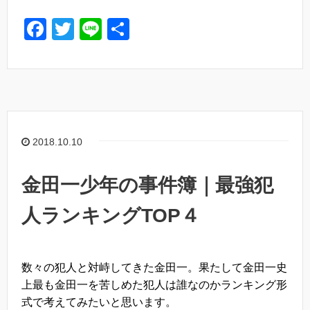
F
T
Li
共
a
wi
n
有
c
tt
e
e
er
b
o
2018.10.10
o
k
金田一少年の事件簿｜最強犯
人ランキングTOP４
数々の犯人と対峙してきた金田一。果たして金田一史
上最も金田一を苦しめた犯人は誰なのかランキング形
式で考えてみたいと思います。