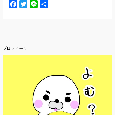
F
T
Li
共
a
wi
n
有
c
tt
e
e
er
b
o
プロフィール
o
k