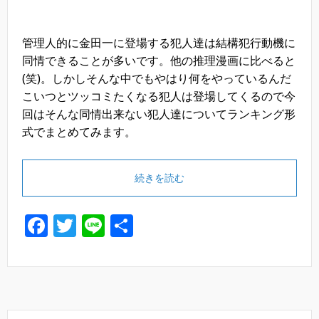
管理人的に金田一に登場する犯人達は結構犯行動機に
同情できることが多いです。他の推理漫画に比べると
(笑)。しかしそんな中でもやはり何をやっているんだ
こいつとツッコミたくなる犯人は登場してくるので今
回はそんな同情出来ない犯人達についてランキング形
式でまとめてみます。
続きを読む
F
T
Li
共
a
wi
n
有
c
tt
e
e
er
b