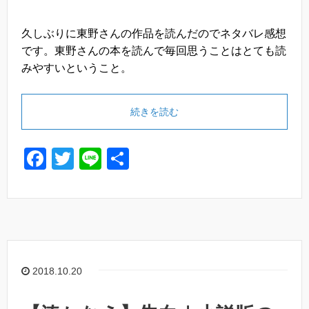
久しぶりに東野さんの作品を読んだのでネタバレ感想
です。東野さんの本を読んで毎回思うことはとても読
みやすいということ。
続きを読む
F
T
Li
共
a
wi
n
有
c
tt
e
e
er
b
o
2018.10.20
o