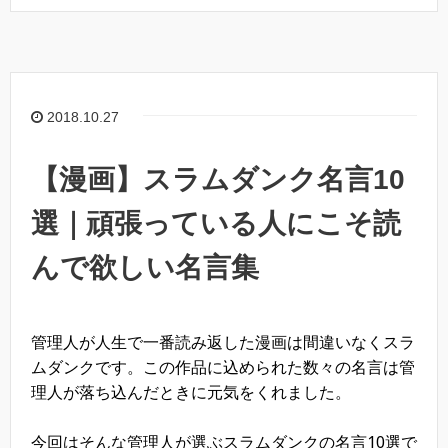
c
tt
e
e
er
b
o
2018.10.27
o
k
【漫画】スラムダンク名言10
選｜頑張っている人にこそ読
んで欲しい名言集
管理人が人生で一番読み返した漫画は間違いなくスラ
ムダンクです。この作品に込められた数々の名言は管
理人が落ち込んだときに元気をくれました。
今回はそんな管理人が選ぶスラムダンクの名言10選で