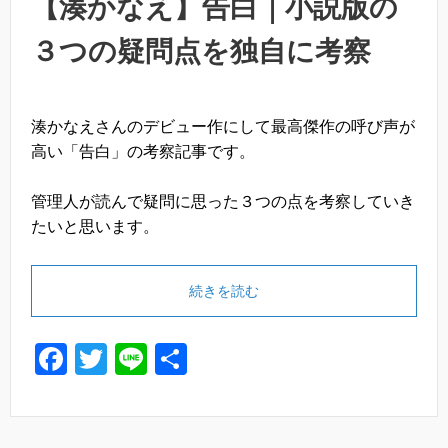
k
【湊かなえ】告白｜小説版の
３つの疑問点を独自に考察
湊かなえさんのデビュー作にして最高傑作の呼び声が
高い「告白」の考察記事です。
管理人が読んで疑問に思った３つの点を考察していき
たいと思います。
続きを読む
F
T
Li
共
a
wi
n
有
c
tt
e