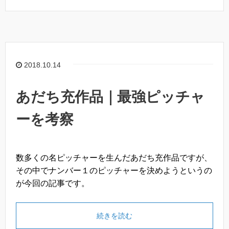
c
tt
e
e
er
b
o
2018.10.14
o
k
あだち充作品｜最強ピッチャ
ーを考察
数多くの名ピッチャーを生んだあだち充作品ですが、
その中でナンバー１のピッチャーを決めようというの
が今回の記事です。
続きを読む