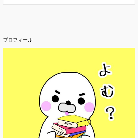
c
tt
e
e
er
b
o
プロフィール
o
k