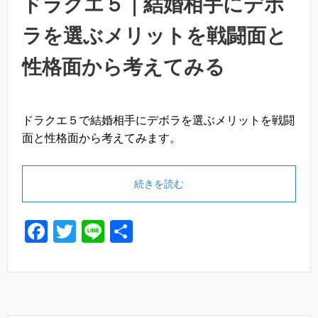
ドラクエ５｜結婚相手にデボ
ラを選ぶメリットを戦闘面と
性格面から考えてみる
ドラクエ５で結婚相手にデボラを選ぶメリットを戦闘
面と性格面から考えてみます。
続きを読む
F
T
Li
共
a
wi
n
有
c
tt
e
e
er