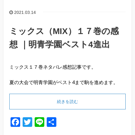
b
o
2021.03.14
o
k
ミックス（MIX）１７巻の感
想 ｜明青学園ベスト4進出
ミックス１７巻ネタバレ感想記事です。
夏の大会で明青学園がベスト4まで駒を進めます。
続きを読む
F
T
Li
共
a
wi
n
有