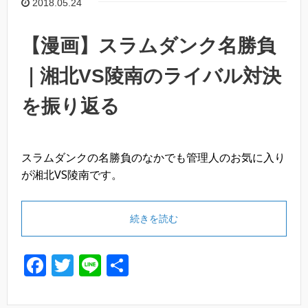
o
2018.05.24
o
k
【漫画】スラムダンク名勝負
｜湘北VS陵南のライバル対決
を振り返る
スラムダンクの名勝負のなかでも管理人のお気に入り
が湘北VS陵南です。
続きを読む
F
T
Li
共
a
wi
n
有