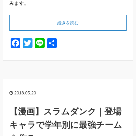
みます。
続きを読む
F
T
Li
共
a
wi
n
有
c
tt
e
e
er
b
o
2018.05.20
o
k
【漫画】スラムダンク｜登場
キャラで学年別に最強チーム