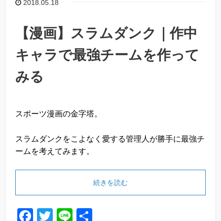
o
2018.05.18
o
k
【漫画】スラムダンク｜作中
キャラで最強チームを作って
みる
スポーツ漫画の金字塔。
スラムダンクをこよなく愛する管理人が勝手に最強チ
ームを考えてみます。
続きを読む
F
T
Li
共