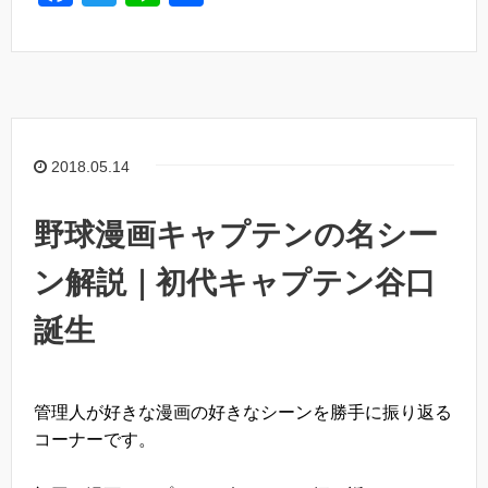
a
wi
n
有
c
tt
e
e
er
b
o
2018.05.14
o
k
野球漫画キャプテンの名シー
ン解説｜初代キャプテン谷口
誕生
管理人が好きな漫画の好きなシーンを勝手に振り返る
コーナーです。