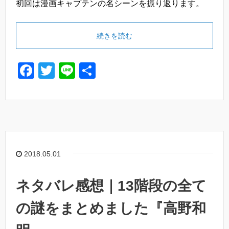
初回は漫画キャプテンの名シーンを振り返ります。
続きを読む
F
T
Li
共
a
wi
n
有
c
tt
e
e
er
b
o
2018.05.01
o
k
ネタバレ感想｜13階段の全て
の謎をまとめました『高野和