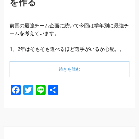
を作る
前回の最強チーム企画に続いて今回は学年別に最強チ
ームを考えています。
1、2年はそもそも選べるほど選手がいるか心配。。
続きを読む
F
T
Li
共
a
wi
n
有
c
tt
e
e
er
b