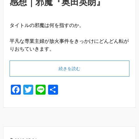
感想｜邪魔『奥田英朗』
タイトルの邪魔は何を指すのか。
平凡な専業主婦が放火事件をきっかけにどんどん転が
りおちていきます。
続きを読む
F
T
Li
共
a
wi
n
有
c
tt
e
e
er
b