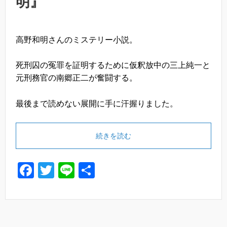
明』
高野和明さんのミステリー小説。
死刑囚の冤罪を証明するために仮釈放中の三上純一と
元刑務官の南郷正二が奮闘する。
最後まで読めない展開に手に汗握りました。
続きを読む
F
T
Li
共
a
wi
n
有
c
tt
e
e
er