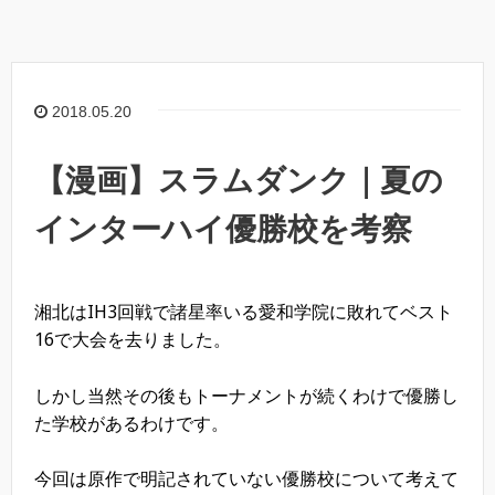
c
tt
e
e
er
b
o
2018.05.20
o
k
【漫画】スラムダンク｜夏の
インターハイ優勝校を考察
湘北はIH3回戦で諸星率いる愛和学院に敗れてベスト
16で大会を去りました。
しかし当然その後もトーナメントが続くわけで優勝し
た学校があるわけです。
今回は原作で明記されていない優勝校について考えて