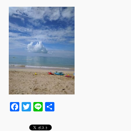
F
T
Li
共
a
wi
n
有
c
tt
e