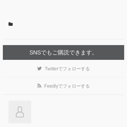
e
er
b
o
o
k
SNSでもご購読できます。
Twitter
でフォローする
Feedly
でフォローする