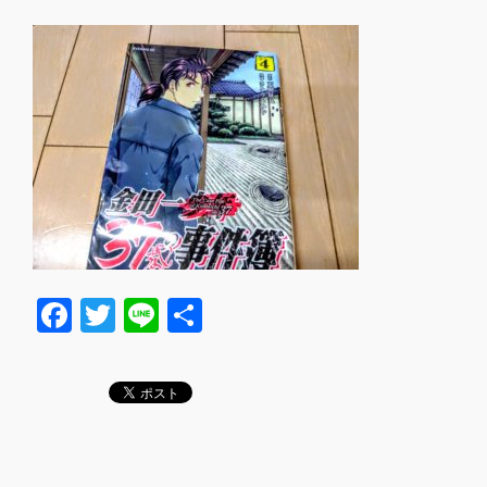
F
T
Li
共
a
wi
n
有
c
tt
e
e
er
b