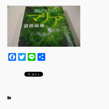
F
T
Li
共
a
wi
n
有
c
tt
e
e
er
b
o
o