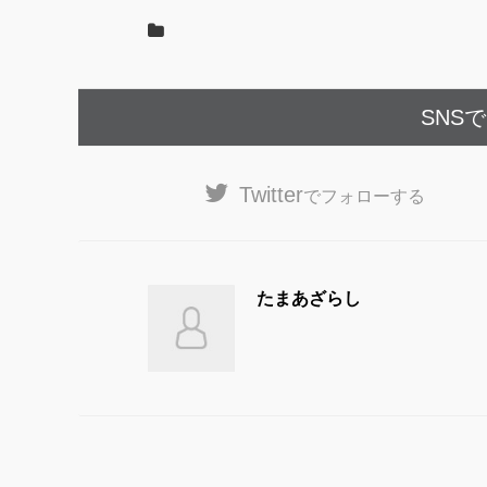
k
SNS
Twitter
でフォローする
たまあざらし