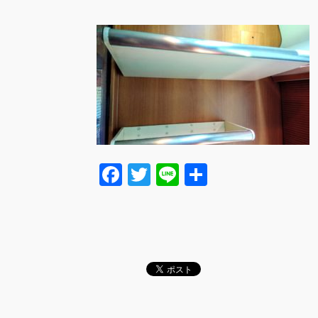
F
T
Li
共
a
wi
n
有
c
tt
e
e
er
b
o
o