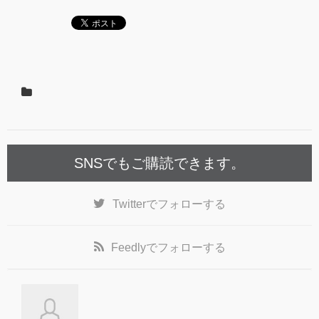
c
tt
e
e
er
b
o
o
k
SNSでもご購読できます。
Twitter
でフォローする
Feedly
でフォローする