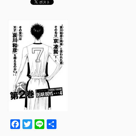
F
T
Li
共
a
wi
n
有