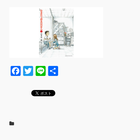
F
T
Li
共
a
wi
n
有
c
tt
e
e
er
b
o
o