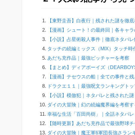
【東野圭吾】白夜行｜残された謎を徹底
【漫画】シュート！の最終回｜各キャラ
【小説】占星術殺人事件｜徹底ネタバレ
タッチの続編ミックス（MIX）タッチ時
あだち充作品｜最強ピッチャーを考察
【まとめ】ディアボーイズ（DEARBOYS
【漫画】テセウスの船｜全ての事件と残
ドラクエ１１｜最強呪文ランキングトッ
【小説】模倣犯｜ネタバレと残された謎
ダイの大冒険｜幻の続編魔界編を考察す
幸福な生活「百田尚樹」｜全話ネタバレ
【随時更新】あだち充作品で最強野球チ
ダイの大冒険｜魔王軍6軍団長強さラン