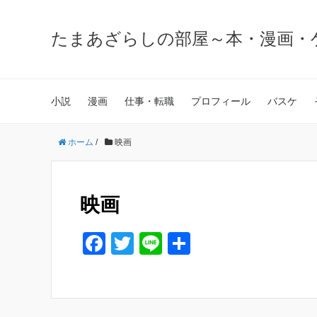
たまあざらしの部屋～本・漫画・
小説
漫画
仕事・転職
プロフィール
バスケ
ホーム
/
映画
映画
F
T
Li
共
a
wi
n
有
c
tt
e
e
er