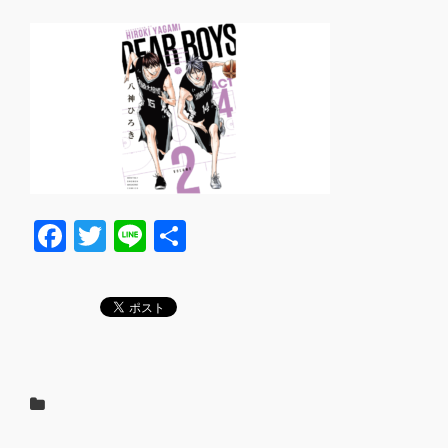
F
T
Li
共
a
wi
n
有
c
tt
e
e
er
b
o
o