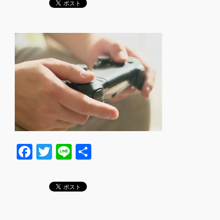
F
T
Li
共
a
wi
n
有
c
tt
e
e
er
b