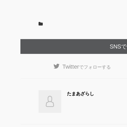
o
o
k
SNS
Twitter
でフォローする
たまあざらし