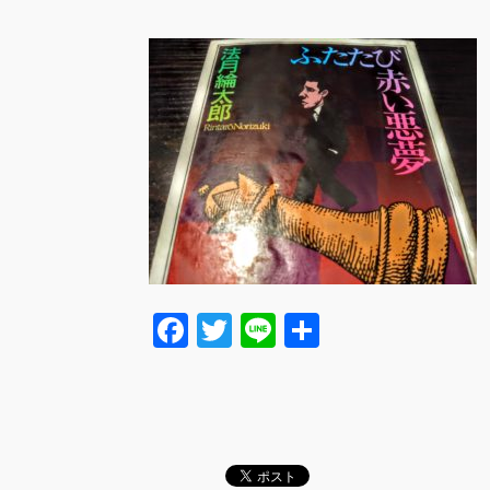
F
T
Li
共
a
wi
n
有
c
tt
e
e
er
b