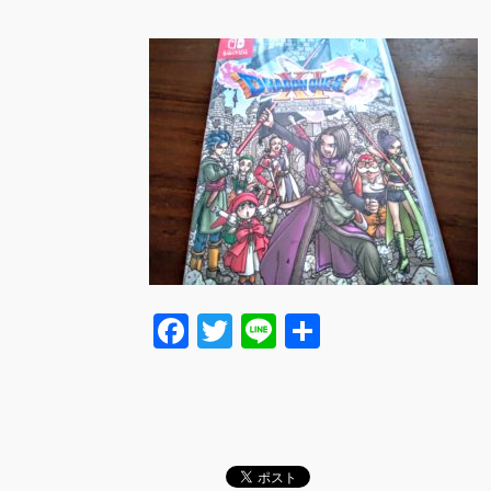
F
T
Li
共
a
wi
n
有
c
tt
e
e
er
b