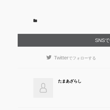
o
o
k
SNS
Twitter
でフォローする
たまあざらし