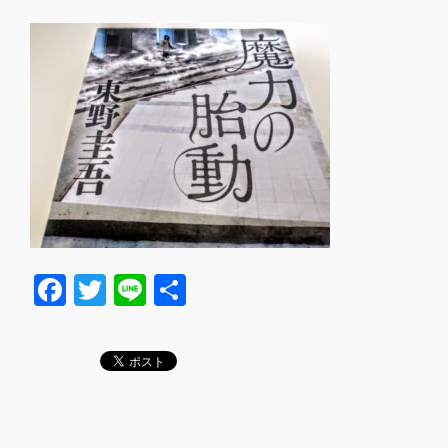
F
T
Li
共
a
wi
n
有
c
tt
e
e
er
b