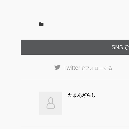
o
o
k
SNS
Twitter
でフォローする
たまあざらし