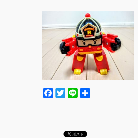
F
T
Li
共
a
wi
n
有
c
tt
e
e
er
b