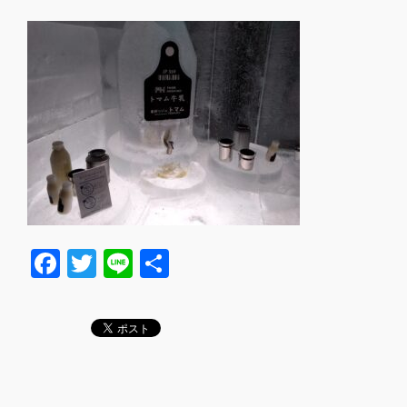
F
T
Li
共
a
wi
n
有
c
tt
e
e
er
b