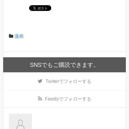
c
tt
e
e
er
b
o
漫画
o
k
SNSでもご購読できます。
Twitter
でフォローする
Feedly
でフォローする