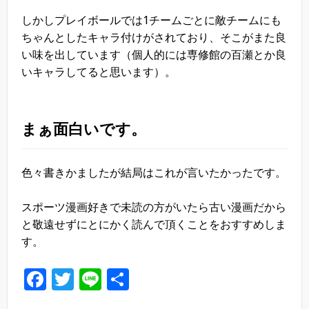
しかしプレイボールでは1チームごとに敵チームにも
ちゃんとしたキャラ付けがされており、そこがまた良
い味を出しています（個人的には専修館の百瀬とか良
いキャラしてると思います）。
まぁ面白いです。
色々書きかましたが結局はこれが言いたかったです。
スポーツ漫画好きで未読の方がいたら古い漫画だから
と敬遠せずにとにかく読んで頂くことをおすすめしま
す。
F
T
Li
共
a
wi
n
有