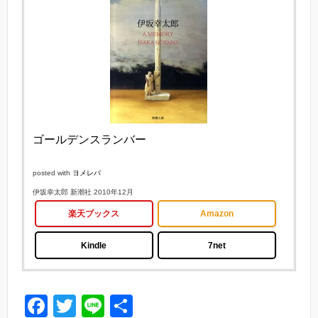
ゴールデンスランバー
posted with
ヨメレバ
伊坂幸太郎 新潮社 2010年12月
楽天ブックス
Amazon
Kindle
7net
F
T
Li
共