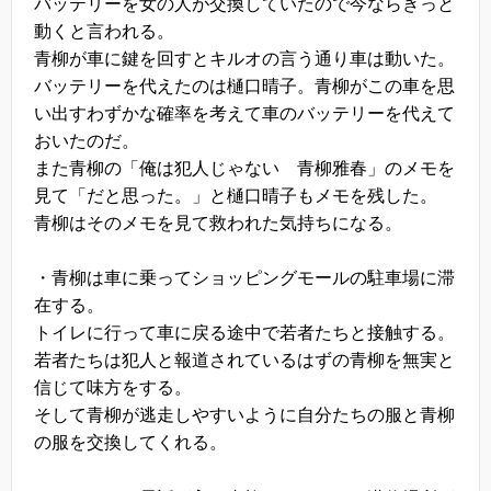
バッテリーを女の人が交換していたので今ならきっと
動くと言われる。
青柳が車に鍵を回すとキルオの言う通り車は動いた。
バッテリーを代えたのは樋口晴子。青柳がこの車を思
い出すわずかな確率を考えて車のバッテリーを代えて
おいたのだ。
また青柳の「俺は犯人じゃない 青柳雅春」のメモを
見て「だと思った。」と樋口晴子もメモを残した。
青柳はそのメモを見て救われた気持ちになる。
・青柳は車に乗ってショッピングモールの駐車場に滞
在する。
トイレに行って車に戻る途中で若者たちと接触する。
若者たちは犯人と報道されているはずの青柳を無実と
信じて味方をする。
そして青柳が逃走しやすいように自分たちの服と青柳
の服を交換してくれる。