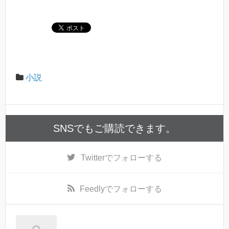
a
wi
n
有
c
tt
e
e
er
b
o
小説
o
k
SNSでもご購読できます。
Twitter
でフォローする
Feedly
でフォローする