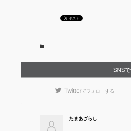
e
er
b
o
o
k
SNS
Twitter
でフォローする
たまあざらし