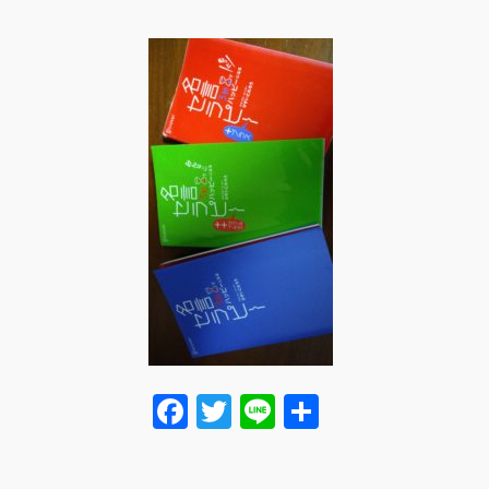
F
T
Li
共
a
wi
n
有
c
tt
e