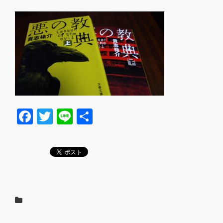
F
T
Li
共
a
wi
n
有
c
tt
e
e
er
b
o
o