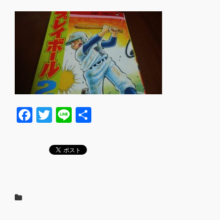
F
T
Li
共
a
wi
n
有
c
tt
e
e
er
b
o
o