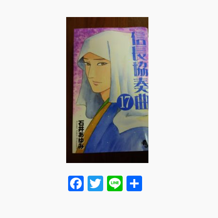
F
T
Li
共
a
wi
n
有
c
tt
e