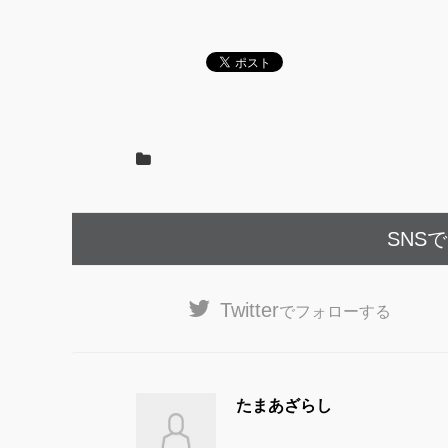
e
er
b
o
o
k
SNS
Twitter
でフォローする
たまあざらし