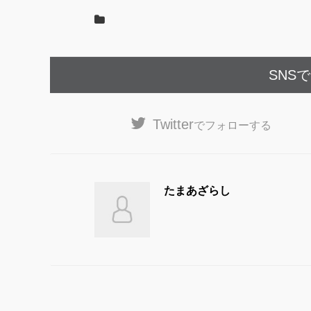
k
SNS
Twitter
でフォローする
たまあざらし