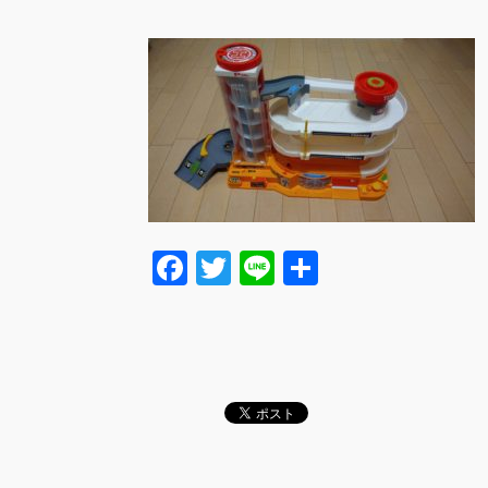
F
T
Li
共
a
wi
n
有
c
tt
e
e
er
b
o
o