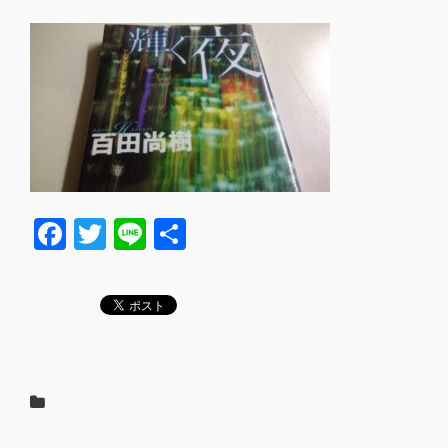
F
T
Li
共
a
wi
n
有
c
tt
e
e
er
b
o
o