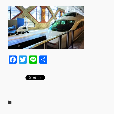
F
T
Li
共
a
wi
n
有
c
tt
e
e
er
b
o
o