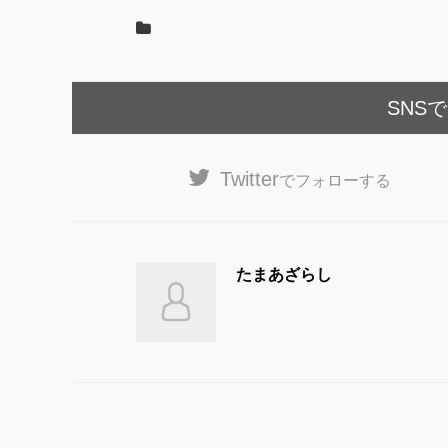
k
SNS
Twitter
でフォローする
たまあざらし