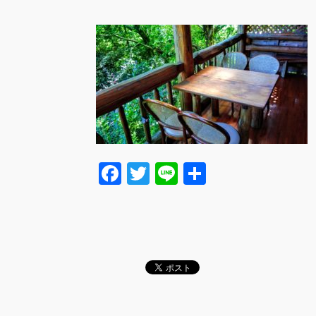
F
T
Li
共
a
wi
n
有
c
tt
e
e
er
b
o
o