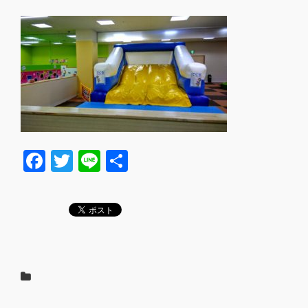
F
T
Li
共
a
wi
n
有
c
tt
e
e
er
b
o
o