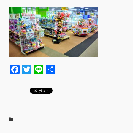
F
T
Li
共
a
wi
n
有
c
tt
e
e
er
b
o
o