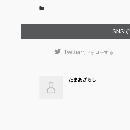
k
SNS
Twitter
でフォローする
たまあざらし