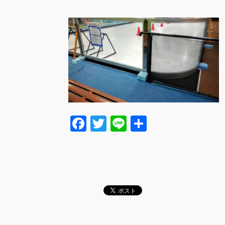
F
T
Li
共
a
wi
n
有
c
tt
e
e
er
b
o
o