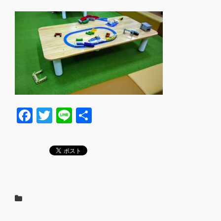
F
T
Li
共
a
wi
n
有
c
tt
e
e
er
b
o
o