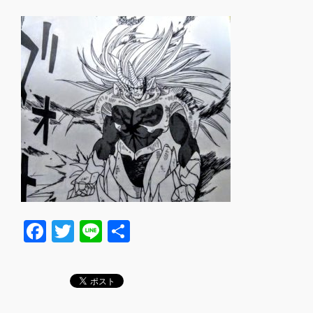
F
T
Li
共
a
wi
n
有
c
tt
e
e
er