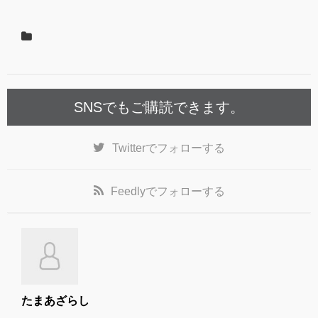
b
o
o
k
SNSでもご購読できます。
Twitter
でフォローする
Feedly
でフォローする
たまあざらし