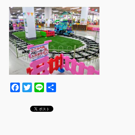
F
T
Li
共
a
wi
n
有
c
tt
e
e
er
b