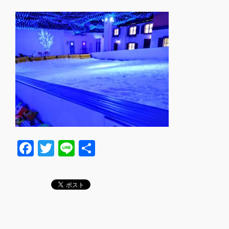
F
T
Li
共
a
wi
n
有
c
tt
e
e
er
b