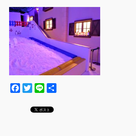
F
T
Li
共
a
wi
n
有
c
tt
e
e
er
b