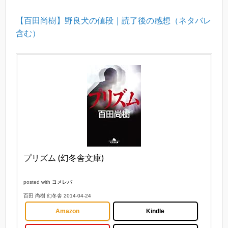
【百田尚樹】野良犬の値段｜読了後の感想（ネタバレ
含む）
プリズム (幻冬舎文庫)
posted with
ヨメレバ
百田 尚樹 幻冬舎 2014-04-24
Amazon
Kindle