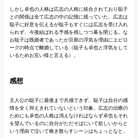
しかし卓也の人格は広志の人格に統合されており聡子
との関係は全て広志の中の記憶に残っていた。広志は
聡子に好意を伝えるが聡子もすぐには広志を受け入れ
られず、今後結ばれる予感を残しつつ幕を閉じる。な
お聡子は既婚者であったが旦那の浮気を理由にエピロ
ーグの時点で離婚している（聡子も卓也と浮気をして
いるためお互い様と言える）。
感想
主人公の聡子に最後まで共感できず。聡子は自分の感
情を全く抑えきれていないという印象。広志の治療の
ためにも卓也の人格は消えなければならず卓也もそれ
を望んでいるのに自分がただそばにいて欲しいからと
いう理由で泣いて喚き散らすシーンはちょっとなと。