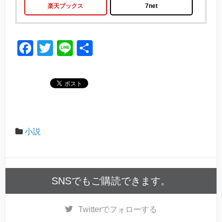
楽天ブックス
7net
F
T
Li
共
a
wi
n
有
c
tt
e
e
er
b
o
小説
o
k
SNSでもご購読できます。
Twitter
でフォローする