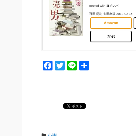
posted with
ヨメレバ
百田 尚樹 太田出版 2013-02-15
Amazon
7net
F
T
Li
共
a
wi
n
有
c
tt
e
e
er
b
o
o
k
小説