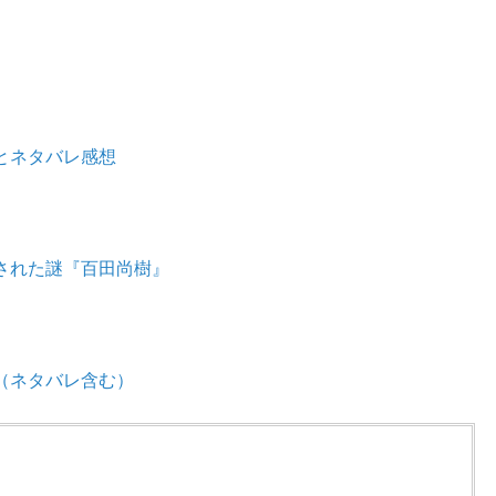
とネタバレ感想
された謎『百田尚樹』
（ネタバレ含む）