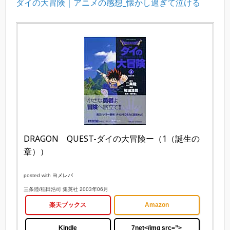
ダイの大冒険｜アニメの感想_懐かし過ぎて泣ける
DRAGON QUEST-ダイの大冒険ー（1（誕生の
章））
posted with
ヨメレバ
三条陸/稲田浩司 集英社 2003年06月
楽天ブックス
Amazon
Kindle
7net
</img src=”>