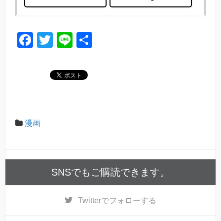
F
T
Li
共
a
wi
n
有
c
tt
e
e
er
b
o
漫画
o
k
SNSでもご購読できます。
Twitter
でフォローする